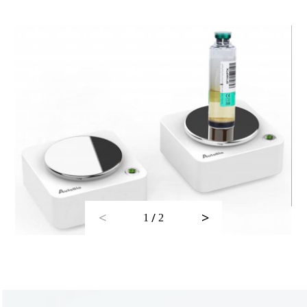
<
>
/
1
2