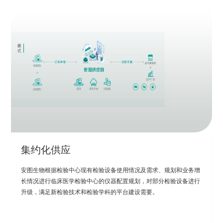
集约化供应
区域医学检验中心建设
安图生物根据检验中心现有检验设备使用情况及需求、规划和业务增
重点依托医院检验科为主体建设区域医学检验中心，利用公司平台、
长情况进行临床医学检验中心的仪器配置规划，对部分检验设备进行
区域LIS云及冷链物流，提供涵盖场地规划设计、设备升级、集约化
升级，满足新检验技术和检验学科的平台建设需要。
供应、质量服务、6S精益化管理、ISO15189实验室认可，实现质量
统一、结果互认、临床认可，促进分级诊疗政策落地。